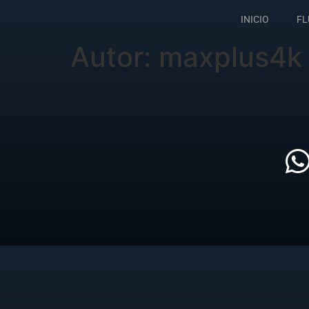
INICIO
FL
Autor:
maxplus4k